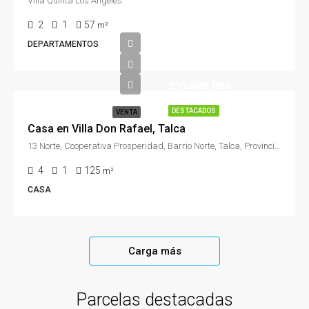
Villa Quinta Los Ángeles
2
1
57
m²
DEPARTAMENTOS
$95.000.000
DESTACADOS
VENTA
Casa en Villa Don Rafael, Talca
13 Norte, Cooperativa Prosperidad, Barrio Norte, Talca, Provincia de Talca, Región del Maule, 3461632, Chile
4
1
125
m²
CASA
Carga más
Parcelas destacadas