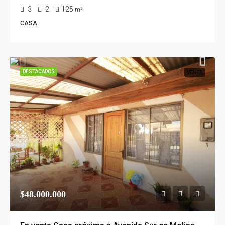
3
2
125
m²
CASA
DESTACADOS
VENTA
$48.000.000