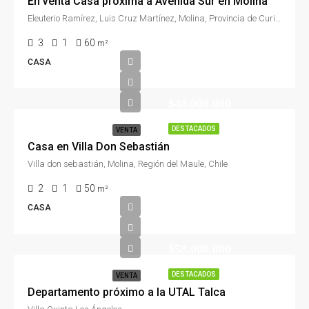
En venta Casa próxima a Avenida Sur en Molina
Eleuterio Ramírez, Luis Cruz Martínez, Molina, Provincia de Curicó, Región del Maule, Chile
3
1
60
m²
CASA
$48.000.000
DESTACADOS
VENTA
Casa en Villa Don Sebastián
Villa don sebastián, Molina, Región del Maule, Chile
2
1
50
m²
CASA
$58.000.000
DESTACADOS
VENTA
Departamento próximo a la UTAL Talca