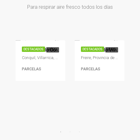
Para respirar aire fresco todos los días
A partir de
$55.990.000
35.990.000
Encantos de Conquil – Villarica
Encantos de Villarica
DESTACADOS
DESTACADOS
VENTA
VENTA
Conquil, Villarrica, Provincia de Cautín, Región de la Araucanía, Chile
Freire, Provincia de Cautín, Región de la Araucanía, Chile
PARCELAS
PARCELAS