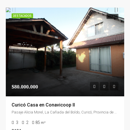
DESTACADOS
VENTA
$80.000.000
Curicó Casa en Conavicoop II
Pasaje Alicia Morel, La Cañada del Boldo, Curicó, Provincia de Curicó, Región del Maule, 3340814, Chile
3
2
85
m²