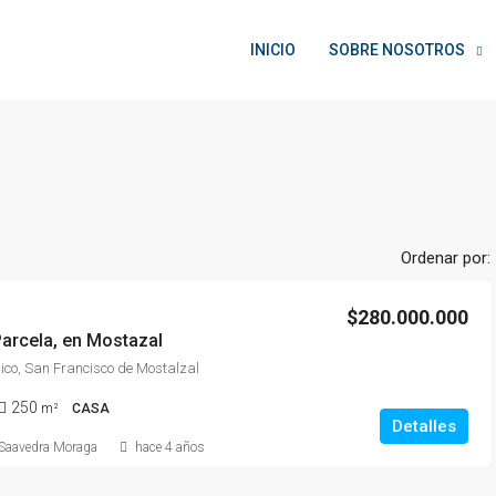
INICIO
SOBRE NOSOTROS
Ordenar por:
$280.000.000
arcela, en Mostazal
co, San Francisco de Mostalzal
250
m²
CASA
Detalles
 Saavedra Moraga
hace 4 años