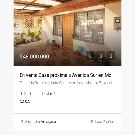
Villa don sebastián, Molina, Región del Maule, Chile
2
1
50
m²
CASA
Alejandro Arriagada
hace 2 años