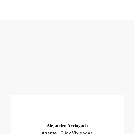
Alejandro Arriagada
Agente , Click Viviendas
Alejandro es contador auditor con mas de
dos años de experiencia en corretaje de...
Ver perfil
Paulina A. Saavedra Moraga