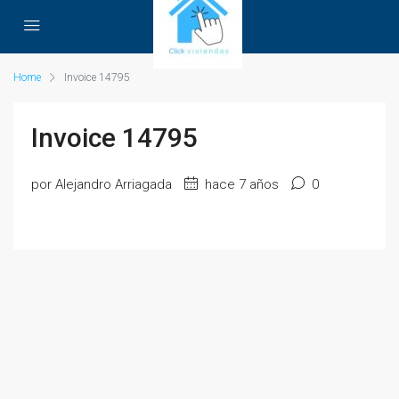
Home
Invoice 14795
Invoice 14795
por Alejandro Arriagada
hace 7 años
0