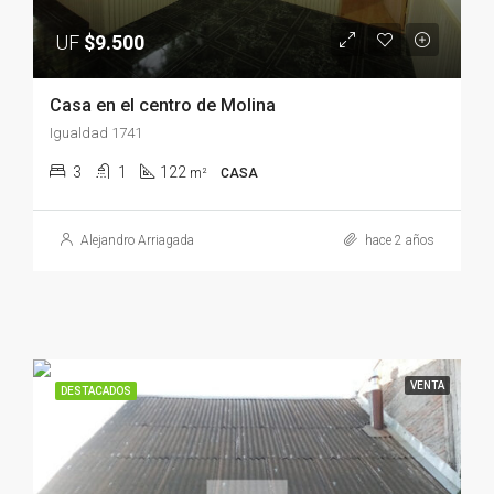
UF
$9.500
Casa en el centro de Molina
Igualdad 1741
3
1
122
m²
CASA
Alejandro Arriagada
hace 2 años
VENTA
DESTACADOS