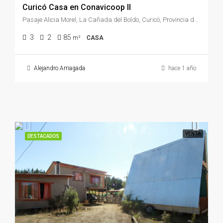
Curicó Casa en Conavicoop II
Pasaje Alicia Morel, La Cañada del Boldo, Curicó, Provincia de Curicó, Región del Maule, 3340814, Chile
3
2
85
m²
CASA
Alejandro Arriagada
hace 1 año
VENTA
DESTACADOS