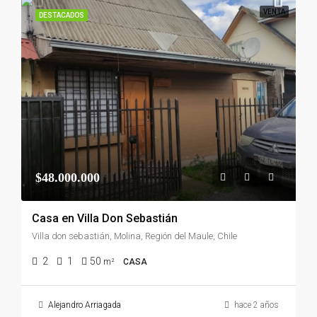
VENTA
DESTACADOS
$48.000.000
Casa en Villa Don Sebastián
Villa don sebastián, Molina, Región del Maule, Chile
2
1
50
m²
CASA
Alejandro Arriagada
hace 2 años