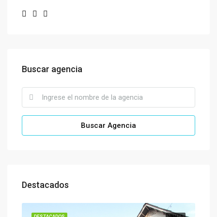
Buscar agencia
Buscar Agencia
Destacados
ENTA
DESTACADOS
VENTA
DES