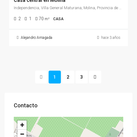
Casa central en Molina
Independencia, Villa General Maturana, Molina, Provincia de Curicó, Región del Maule, Chile
2
1
70
m²
CASA
Alejandro Arriagada
hace 3 años
1
2
3
Contacto
+
−