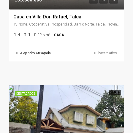
Casa en Villa Don Rafael, Talca
13 Norte, Cooperativa Prosperidad, Barrio Norte, Talca, Provincia de Talca, Región del Maule, 3461632, Chile
4
1
125
m²
CASA
Alejandro Arriagada
hace 2 años
VENTA
DESTACADOS