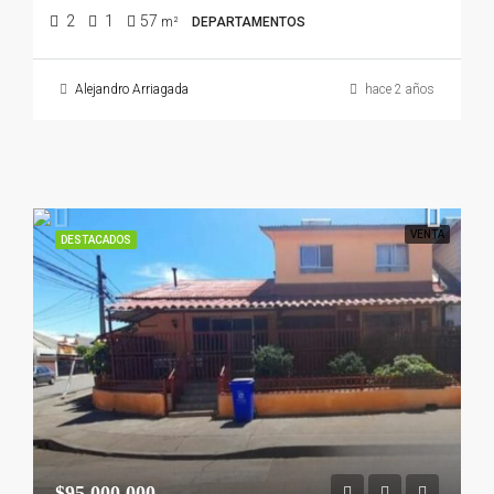
2
1
57
m²
DEPARTAMENTOS
Alejandro Arriagada
hace 2 años
VENTA
DESTACADOS
$95.000.000