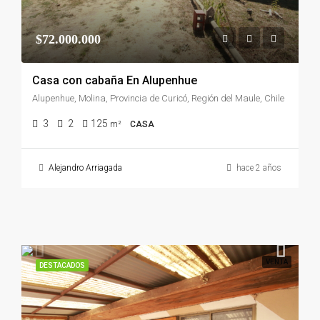
$72.000.000
Casa con cabaña En Alupenhue
Alupenhue, Molina, Provincia de Curicó, Región del Maule, Chile
3
2
125
m²
CASA
Alejandro Arriagada
hace 2 años
VENTA
DESTACADOS