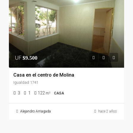
UF
$9.500
Casa en el centro de Molina
Igualdad 1741
3
1
122
m²
CASA
Alejandro Arriagada
hace 2 años