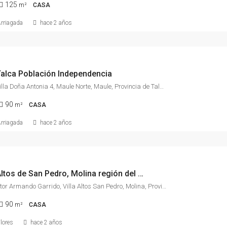
125
m²
CASA
Arriagada
hace 2 años
alca Población Independencia
2 Poniente, Villa Doña Antonia 4, Maule Norte, Maule, Provincia de Talca, Región del Maule, 3460000, Chile
90
m²
CASA
Arriagada
hace 2 años
Casa en Altos de San Pedro, Molina región del Maule
Avenida Pastor Armando Garrido, Villa Altos San Pedro, Molina, Provincia de Curicó, Región del Maule, Chile
90
m²
CASA
lores
hace 2 años