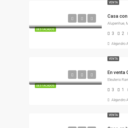
VENTA
Casa con
Alupenhue, M
DESTACADOS
3
2
Alejandro 
VENTA
En venta 
DESTACADOS
3
1
Alejandro 
VENTA