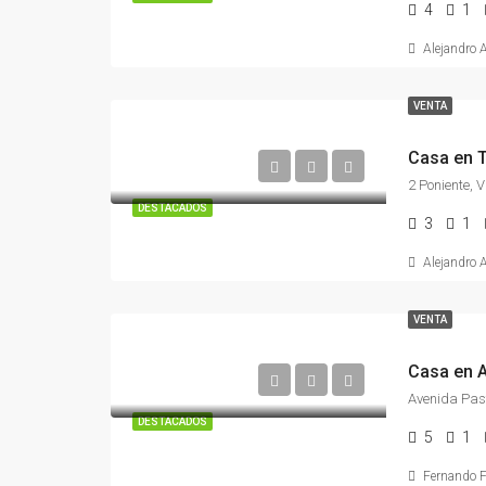
4
1
Alejandro 
VENTA
Casa en T
DESTACADOS
3
1
Alejandro 
VENTA
DESTACADOS
5
1
Fernando F