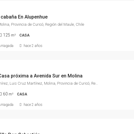
 cabaña En Alupenhue
olina, Provincia de Curicó, Región del Maule, Chile
125
m²
CASA
Arriagada
hace 2 años
Casa próxima a Avenida Sur en Molina
Eleuterio Ramírez, Luis Cruz Martínez, Molina, Provincia de Curicó, Región del Maule, Chile
60
m²
CASA
Arriagada
hace 2 años