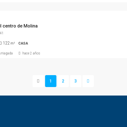
l centro de Molina
41
122
m²
CASA
Arriagada
hace 2 años
1
2
3