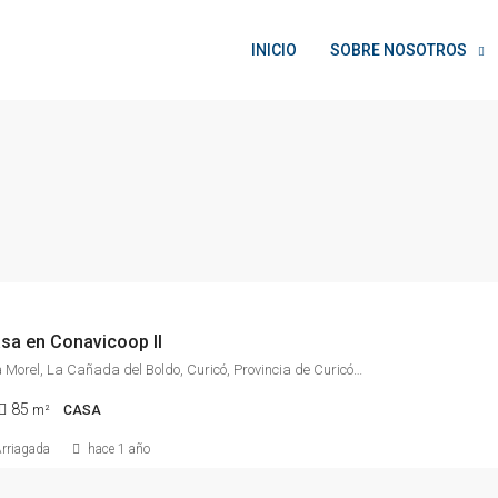
INICIO
SOBRE NOSOTROS
sa en Conavicoop II
Pasaje Alicia Morel, La Cañada del Boldo, Curicó, Provincia de Curicó, Región del Maule, 3340814, Chile
85
m²
CASA
Arriagada
hace 1 año