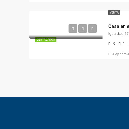
VENTA
Casa en e
Igualdad 17
DESTACADOS
3
1
Alejandro 