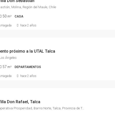
illa Don Sebastián
bastián, Molina, Región del Maule, Chile
50
m²
CASA
Arriagada
hace 2 años
nto próximo a la UTAL Talca
 Los Ángeles
57
m²
DEPARTAMENTOS
Arriagada
hace 2 años
illa Don Rafael, Talca
13 Norte, Cooperativa Prosperidad, Barrio Norte, Talca, Provincia de Talca, Región del Maule, 3461632, Chile