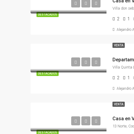
Casa en V
Villa don se
DESTACADOS
2
1
Alejandro 
VENTA
Departame
Villa Quinta
DESTACADOS
2
1
Alejandro 
VENTA
Casa en V
DESTACADOS